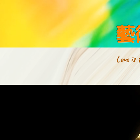
藝
Love is 