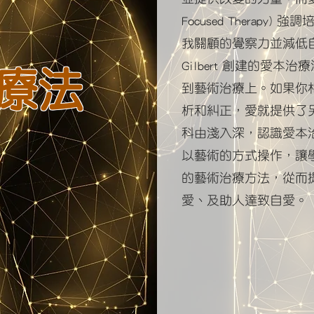
Focused Therap
我關顧的覺察力並減低自
Gilbert 創建的愛
療法
到藝術治療上。如果你
析和糾正，愛就提供了
科由淺入深，認識愛本
以藝術的方式操作，讓
的藝術治療方法，從而
愛、及助人達致自愛。