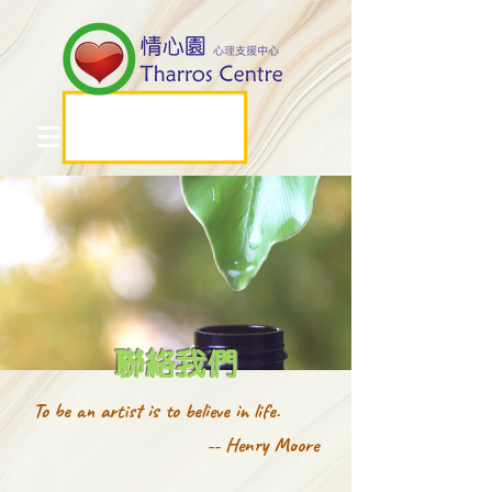
​聯絡我們
To be an artist is to believe in life.
-- Henry Moore