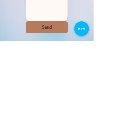
Send
​情心園
主頁
​報名方法
藝術治療證書課程
付款方法
藝術治療高級證書課程
服務及退款條款
​輔導及心理治療
常見問題
關於我們
學生平台
​我們的使命
​心使平台
追蹤我們