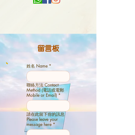
留言板
姓名 Name
*
聯絡方法 Contact
Method (電話或電郵
Mobile or Email)
*
請在此留下你的訊息
Please leave your
message here
*