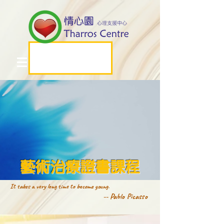
藝術治療證書課程
It takes a very long time to become young.
-- Pablo Picasso