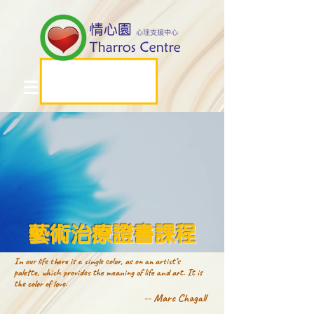
藝術治療證書課程
In our life there is a single color, as on an artist’s
palette,
which provides the meaning of life and art. It is
the color of love.
-- Marc Chagall